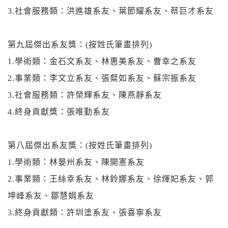
3.
社會服務類：洪進雄系友、葉節耀系友、蔡巨才系友
第九屆傑出系友獎：
(
按姓氏筆畫排列
)
1.
學術類：金石文系友、林惠美系友、曹幸之系友
2.
事業類：李文立系友、張粲如系友、蘇宗振系友
3.
社會服務類：許榮輝系友、陳燕靜系友
4.
終身貢獻獎：張唯勤系友
第八屆傑出系友獎：
(
按姓氏筆畫排列
)
1.
學術類：林晏州系友、陳開憲系友
2.
事業類：王絲幸系友、林鈴娜系友、徐煇妃系友、郭
坤峰系友、鄒慧娟系友
3.
終身貢獻類：許圳塗系友、張喜寧系友