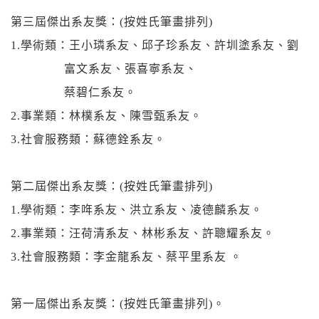
第三屆傑出系友獎：
(
按姓氏筆畫排列
)
1.
學術類：王小璘系友、邱子珍系友、許圳塗系友、劉
富文系友、張喜寧系友、
蔡碧仁系友。
2.
事業類：林樸系友、陳雪甄系友。
3.
社會服務類：蘇德銓系友。
第二屆傑出系友獎：
(
按姓氏筆畫排列
)
1.
學術類：李哖系友、洪立系友、凌德麟系友。
2.
事業類：汪荷清系友、林彬系友、許聰耀系友。
3.
社會服務類：李金龍系友、蔡平里系友
。
第一屆傑出系友獎：
(
按姓氏筆畫排列
)
。