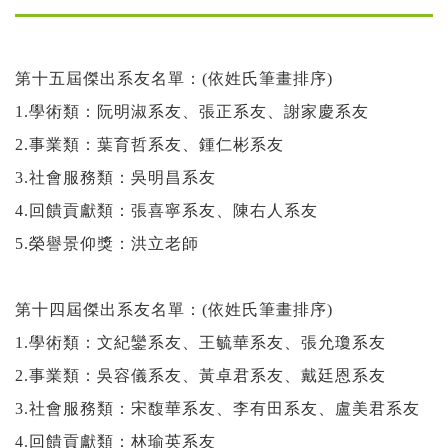
第十五屆傑出系友名單：(依姓氏筆畫排序)
1.學術類：阮明淑系友、張正系友、謝家慶系友
2.事業類：葉育哲系友、鍾仁彬系友
3.社會服務類：吳明昌系友
4.回饋貢獻類：張喜寧系友、陳右人系友
5.榮譽景仰獎：洪立老師
第十四屆傑出系友名單：(依姓氏筆畫排序)
1.學術類：文紀鑾系友、王毓華
系友
、張允瓊
系友
2.事業類：吳容儀
系友
、黃卓君
系友
、戴廷恩
系友
3.社會服務類：宋馥華
系友
、李有田
系友
、盧美君
系友
4.回饋貢獻類：林瑜英
系友