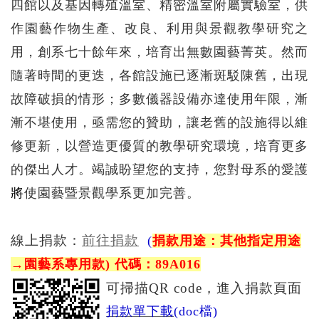
四館以及基因轉殖溫室、精密溫室附屬實驗室，供
作園藝作物生產、改良、利用與景觀教學研究之
用，創系七十餘年來，培育出無數園藝菁英。然而
隨著時間的更迭，各館設施已逐漸斑駁陳舊，出現
故障破損的情形；多數儀器設備亦達使用年限，漸
漸不堪使用，亟需您的贊助，讓老舊的設施得以維
修更新，以營造更優質的教學研究環境，培育更多
的傑出人才。竭誠盼望您的支持，您對母系的愛護
將
使園藝暨景觀學系更加完善。
線上
捐款：
前往捐款
(
捐款用途：其他指定用途
→園藝系專用款)
代碼：89A016
可掃描QR code，進入捐款頁面
捐款單下載
(doc檔)