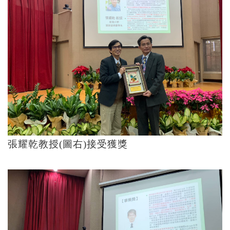
張耀乾教授(圖右)接受獲獎