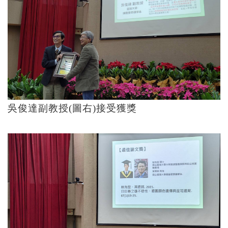
吳俊達副教授(圖右)接受獲獎