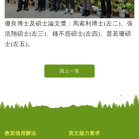
優良博士及碩士論文獎：馬索利博士(左二)。張
浩翔碩士(左三)、鍾不惑碩士(左四)、普若珊碩
士(左五)。
教室借用辦法
英文能力要求